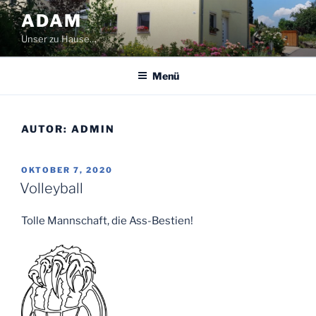
Zum
ADAM
Inhalt
Unser zu Hause…
springen
Menü
AUTOR:
ADMIN
VERÖFFENTLICHT
OKTOBER 7, 2020
AM
Volleyball
Tolle Mannschaft, die Ass-Bestien!